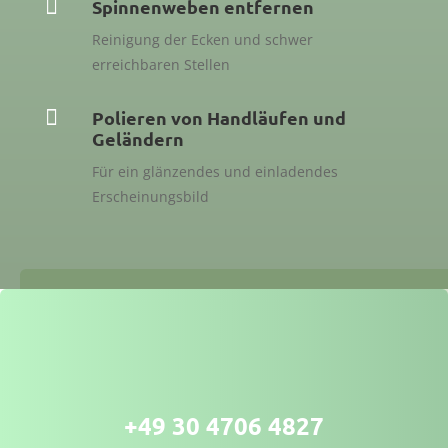

Spinnenweben entfernen
Reinigung der Ecken und schwer
erreichbaren Stellen

Polieren von Handläufen und
Geländern
Für ein glänzendes und einladendes
Erscheinungsbild
+49 30 4706 4827